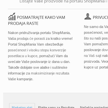
Listajte Vaše proizvode na portalu ShopMania i 
POSMATRAJTE KAKO VAM
PRIVUC
PRODAJA RASTE
Ne samo da V
posećenost, ve
Nakon pridruživanja portalu ShopMania,
što su naši pos
Vaša
prodaja će porasti
za kratko vreme!
Vam pomažemo 
Portal ShopMania Vam obezbeđuje
poslovanje
dov
posećenost
i
visoku stopu konverzije
na Vaš sajt
nak
posetilaca u kupce
, pomažući Vam da
proizvoda. Veo
uvećate Vaše poslovanje iz dana u dan.
kupce uz porta
Takođe dobijate sve alatke i suštinske
informacije za
maksimiziranje rezultata
Vaše kampanje.
Marketing alati
Platite samo za Rezultate
Najčešće postavljan