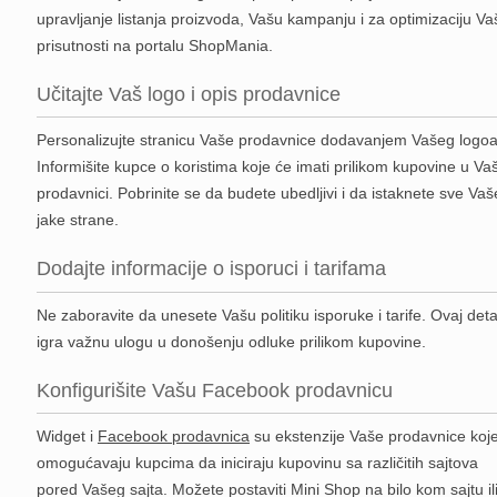
upravljanje listanja proizvoda, Vašu kampanju i za optimizaciju Va
prisutnosti na portalu ShopMania.
Učitajte Vaš logo i opis prodavnice
Personalizujte stranicu Vaše prodavnice dodavanjem Vašeg logoa
Informišite kupce o koristima koje će imati prilikom kupovine u Va
prodavnici. Pobrinite se da budete ubedljivi i da istaknete sve Vaš
jake strane.
Dodajte informacije o isporuci i tarifama
Ne zaboravite da unesete Vašu politiku isporuke i tarife. Ovaj deta
igra važnu ulogu u donošenju odluke prilikom kupovine.
Konfigurišite Vašu Facebook prodavnicu
Widget i
Facebook prodavnica
su ekstenzije Vaše prodavnice koj
omogućavaju kupcima da iniciraju kupovinu sa različitih sajtova
pored Vašeg sajta. Možete postaviti Mini Shop na bilo kom sajtu il