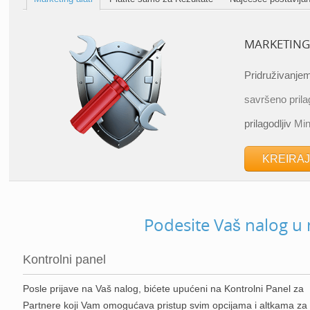
MARKETING
Pridruživanjem
savršeno pril
prilagodljiv
Min
KREIRA
Podesite Vaš nalog u
Kontrolni panel
Posle prijave na Vaš nalog, bićete upućeni na Kontrolni Panel za
Partnere koji Vam omogućava pristup svim opcijama i altkama za