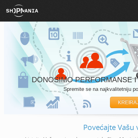
DONOSIMO PERFORMANSE I R
Spremite se na najkvalitetniju po
KREIRA
Povećajte Vašu v