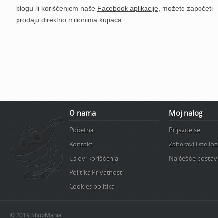
blogu ili korišćenjem naše
Facebook aplikacije
, možete započeti
prodaju direktno milionima kupaca.
O nama
Moj nalog
Početna
Prijavite se
Kontakt
Zaboravili ste lo
Uslovi korišćenja
Najčešće postavl
Politika Privatnosti
Cookies politika
© 2019 ShopMania