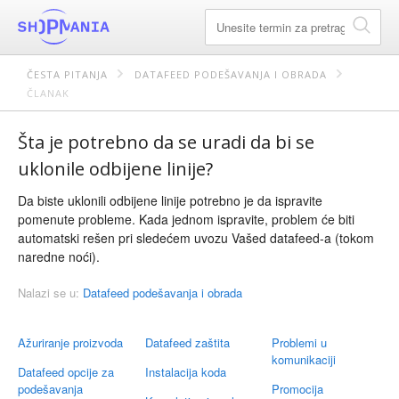
ČESTA PITANJA
DATAFEED PODEŠAVANJA I OBRADA
ČLANAK
Šta je potrebno da se uradi da bi se
uklonile odbijene linije?
Da biste uklonili odbijene linije potrebno je da ispravite
pomenute probleme. Kada jednom ispravite, problem će biti
automatski rešen pri sledećem uvozu Vašed datafeed-a (tokom
naredne noći).
Nalazi se u:
Datafeed podešavanja i obrada
Ažuriranje proizvoda
Datafeed zaštita
Problemi u
komunikaciji
Datafeed opcije za
Instalacija koda
podešavanja
Promocija