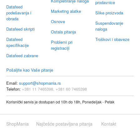
Kompletiranje naloga
prodavnice
Datafeed
Marketing alatke
podešavanja i
Slike proizvoda
obrada
Osnove
Suspendovanje
Datafeed skripti
naloga
Ostala pitanja
Datafeed
Troškovi i obaveze
Problemi pri
specifikacije
registraciji
Datafeed zabrane
Pošaljite kao Vaše pitanje
Email:
support@shopmania.rs
Telefon:
+381 11 7465398, +381 60 7465398
Korisnički servis je dostupan od 10h do 18h, Ponedeljak - Petak
ShopMania
Najčešće postavljana pitanja
Kontakt