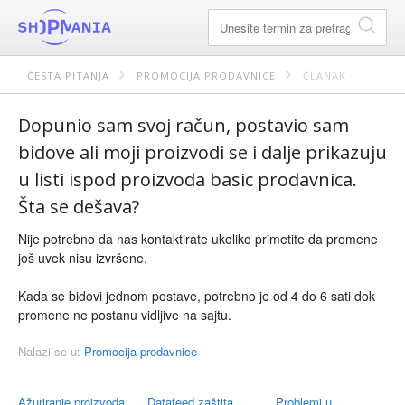
ČESTA PITANJA
PROMOCIJA PRODAVNICE
ČLANAK
Dopunio sam svoj račun, postavio sam
bidove ali moji proizvodi se i dalje prikazuju
u listi ispod proizvoda basic prodavnica.
Šta se dešava?
Nije potrebno da nas kontaktirate ukoliko primetite da promene
još uvek nisu izvršene.
Kada se bidovi jednom postave, potrebno je od 4 do 6 sati dok
promene ne postanu vidljive na sajtu.
Nalazi se u:
Promocija prodavnice
Ažuriranje proizvoda
Datafeed zaštita
Problemi u