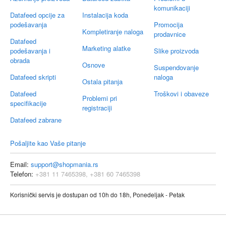
komunikaciji
Datafeed opcije za
Instalacija koda
podešavanja
Promocija
Kompletiranje naloga
prodavnice
Datafeed
Marketing alatke
podešavanja i
Slike proizvoda
obrada
Osnove
Suspendovanje
Datafeed skripti
naloga
Ostala pitanja
Datafeed
Troškovi i obaveze
Problemi pri
specifikacije
registraciji
Datafeed zabrane
Pošaljite kao Vaše pitanje
Email:
support@shopmania.rs
Telefon:
+381 11 7465398, +381 60 7465398
Korisnički servis je dostupan od 10h do 18h, Ponedeljak - Petak