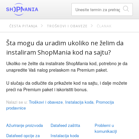
ČESTA PITANJA
TROŠKOVI I OBAVEZE
ČLANAK
Šta mogu da uradim ukoliko ne želim da
instaliram ShopMania kod na sajtu?
Ukoliko ne želite da instalirate ShopMania kod, potrebno je da
unapredite Vaš nalog prelaskom na Premium paket.
U slučaju da odlučite da prikažete kod na sajtu, i dalje možete
preći na Premium paket i iskoristiti bonus.
Nalazi se u:
Troškovi i obaveze
,
Instalacija koda
,
Promocija
prodavnice
Ažuriranje proizvoda
Datafeed zaštita
Problemi u
komunikaciji
Datafeed opcije za
Instalacija koda