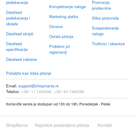
podešavanja
Promocija
Kompletiranje naloga
prodavnice
Datafeed
Marketing alatke
podešavanja i
Slike proizvoda
obrada
Osnove
Suspendovanje
Datafeed skripti
naloga
Ostala pitanja
Datafeed
Troškovi i obaveze
Problemi pri
specifikacije
registraciji
Datafeed zabrane
Pošaljite kao Vaše pitanje
Email:
support@shopmania.rs
Telefon:
+381 11 7465398, +381 60 7465398
Korisnički servis je dostupan od 10h do 18h, Ponedeljak - Petak
ShopMania
Najčešće postavljana pitanja
Kontakt