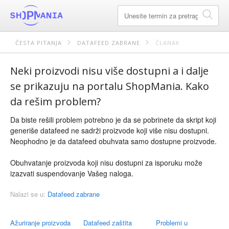
ČESTA PITANJA
DATAFEED ZABRANE
ČLANAK
Neki proizvodi nisu više dostupni a i dalje
se prikazuju na portalu ShopMania. Kako
da rešim problem?
Da biste rešili problem potrebno je da se pobrinete da skript koji
generiše datafeed ne sadrži proizvode koji više nisu dostupni.
Neophodno je da datafeed obuhvata samo dostupne proizvode.
Obuhvatanje proizvoda koji nisu dostupni za isporuku može
izazvati suspendovanje Vašeg naloga.
Nalazi se u:
Datafeed zabrane
Ažuriranje proizvoda
Datafeed zaštita
Problemi u