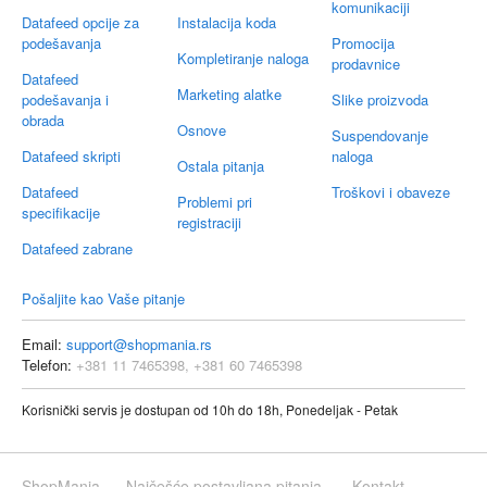
komunikaciji
Datafeed opcije za
Instalacija koda
podešavanja
Promocija
Kompletiranje naloga
prodavnice
Datafeed
Marketing alatke
podešavanja i
Slike proizvoda
obrada
Osnove
Suspendovanje
Datafeed skripti
naloga
Ostala pitanja
Datafeed
Troškovi i obaveze
Problemi pri
specifikacije
registraciji
Datafeed zabrane
Pošaljite kao Vaše pitanje
Email:
support@shopmania.rs
Telefon:
+381 11 7465398, +381 60 7465398
Korisnički servis je dostupan od 10h do 18h, Ponedeljak - Petak
ShopMania
Najčešće postavljana pitanja
Kontakt